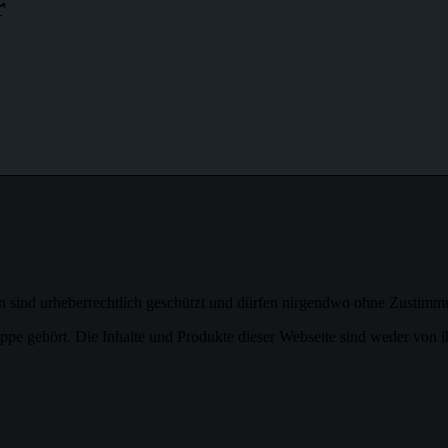
r
ngen sind urheberrechtlich geschützt und dürfen nirgendwo ohne Zustim
gehört. Die Inhalte und Produkte dieser Webseite sind weder von ihn