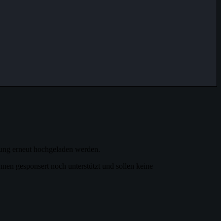
mung erneut hochgeladen werden.
en gesponsert noch unterstützt und sollen keine