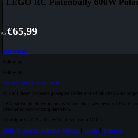
LEGO RC Pistenbully 600W Pola
€
65,99
Ab
zum Produkt
Follow us
Follow us
Youtube
Instagram
Facebook
Alle auf dieser Webseite gezeigten Bilder und erhältlichen Anleitu
LEGO® ist ein eingetragenes Warenzeichen, welches der LEGO Gruppe 
Urheberrechtsverletzung darstellen.
Copyright © 2026 – MisterCreators Custom MOCs
AGB
|
Datenschutzerklärung
|
Widerruf
|
Kontakt
|
Impressum