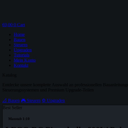
€
0,00
0
Cart
Home
Bauen
Steuern
Upgraden
Tutorials
Mein Konto
Kontakt
Katalog
Entdecke unsere komplette Auswahl an professionellen Bauanleitung
Steuerungssystemen und Premium Upgrade-Teilen
📐 Bauen
🎮 Steuern
⚙️ Upgraden
Best Seller
Masstab 1:10