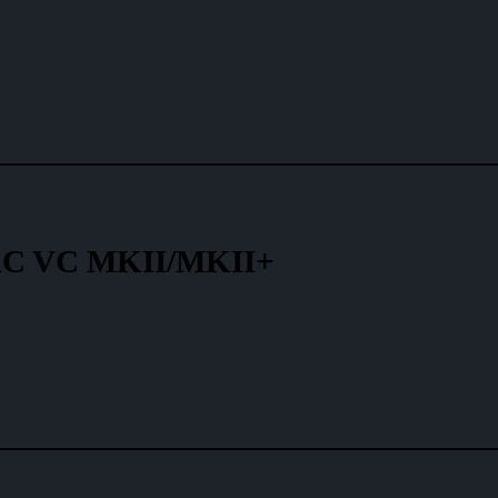
RAC VC MKII/MKII+