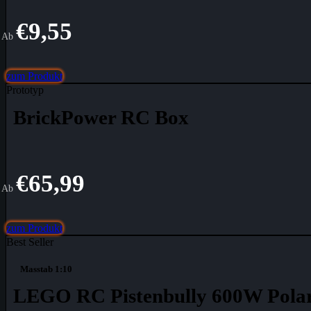
€
9,55
Ab
zum Produkt
Prototyp
BrickPower RC Box
€
65,99
Ab
zum Produkt
Best Seller
Masstab 1:10
LEGO RC Pistenbully 600W Pola