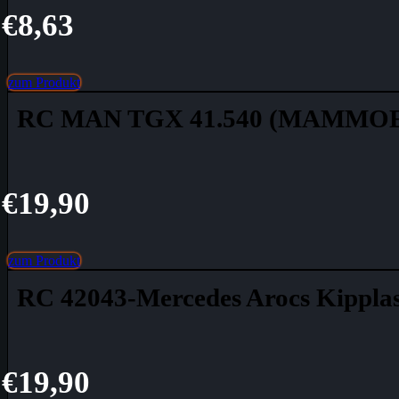
€
8,63
zum Produkt
RC MAN TGX 41.540 (MAMMO
€
19,90
zum Produkt
RC 42043-Mercedes Arocs Kipplas
€
19,90