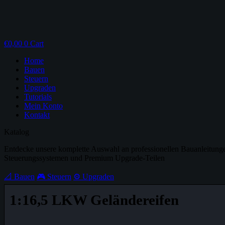
€
0,00
0
Cart
Home
Bauen
Steuern
Upgraden
Tutorials
Mein Konto
Kontakt
Katalog
Entdecke unsere komplette Auswahl an professionellen Bauanleitung
Steuerungssystemen und Premium Upgrade-Teilen
📐 Bauen
🎮 Steuern
⚙️ Upgraden
1:16,5 LKW Geländereifen