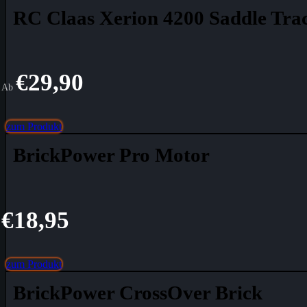
RC Claas Xerion 4200 Saddle Tra
€
29,90
Ab
zum Produkt
BrickPower Pro Motor
€
18,95
zum Produkt
BrickPower CrossOver Brick