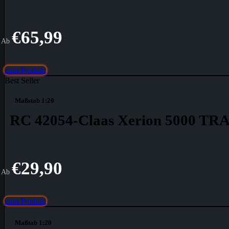
€
65,99
Ab
zum Produkt
Best Seller
Maßstab 1:20
RC 42054-Claas Xerion 5000 T
€
29,90
Ab
zum Produkt
Maßtab 1:20