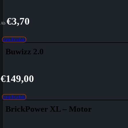
€
3,70
Ab
zum Produkt
Buwizz 2.0
€
149,00
zum Produkt
BrickPower XL – Motor