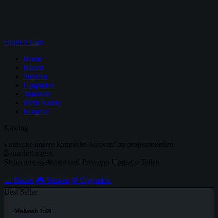
€
0,00
0
Cart
Home
Bauen
Steuern
Upgraden
Tutorials
Mein Konto
Kontakt
Katalog
Entdecke unsere komplette Auswahl an professionellen
Bauanleitungen,
Steuerungssystemen und Premium Upgrade-Teilen
📐 Bauen
🎮 Steuern
⚙️ Upgraden
Best Seller
Maßstab 1:20