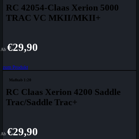
RC 42054-Claas Xerion 5000
TRAC VC MKII/MKII+
€
29,90
Ab
zum Produkt
Maßtab 1:20
RC Claas Xerion 4200 Saddle
Trac/Saddle Trac+
€
29,90
Ab