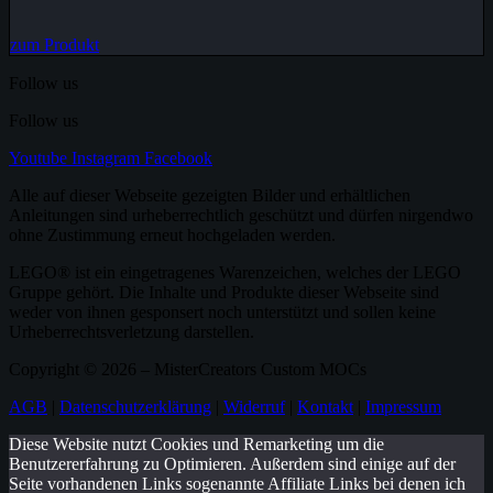
zum Produkt
Follow us
Follow us
Youtube
Instagram
Facebook
Alle auf dieser Webseite gezeigten Bilder und erhältlichen
Anleitungen sind urheberrechtlich geschützt und dürfen nirgendwo
ohne Zustimmung erneut hochgeladen werden.
LEGO® ist ein eingetragenes Warenzeichen, welches der LEGO
Gruppe gehört. Die Inhalte und Produkte dieser Webseite sind
weder von ihnen gesponsert noch unterstützt und sollen keine
Urheberrechtsverletzung darstellen.
Copyright © 2026 – MisterCreators Custom MOCs
AGB
|
Datenschutzerklärung
|
Widerruf
|
Kontakt
|
Impressum
Diese Website nutzt Cookies und Remarketing um die
Benutzererfahrung zu Optimieren. Außerdem sind einige auf der
Seite vorhandenen Links sogenannte Affiliate Links bei denen ich